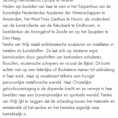
Stichting Germinations Europe te Athene.
Heden zijn beelden van haar te zien in het Trippenhuis van de
Koninklijke Nederlandse Academie der Wetenschappen te
Amsterdam, het West Fries Gasthuis te Hoorn, als onderdeel
van de kunstcollectie van de Rabobank te Eindhoven, in
beeldentuin de Anningahof te Zwolle en op het Spuiplein te
Den Haag.
Famke van Wijk maakt emblematische sculpturen en installaties in
metalen en kunststoffen. Ze laat zich op intuïtieve wijze
beïnvloeden door geschriften van kerkvaders scholastici,
filosofen, esoterische schrijvers en vooral de Bijbel. Dit komt
echter niet op een letterlijke of illustratieve manier tot uitdrukking
in haar werk, maar zij visualiseert telkens een hoogst
persoonlijke metaforische wereld. Haar Christelijke
geloofsovertuiging is de drijvende kracht en ze verwijst in haar
beelden naar een bovenzinnelijke en spirituele wereld. Famke
van Wijk lijkt te zeggen dat de scheiding tussen het materiële en
immateriële of het aardse en het hemelse eigenlijk maar
betrekkelijk is.