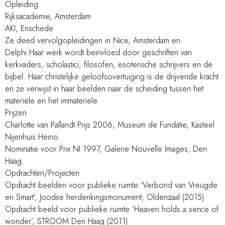
Opleiding
Rijksacademie, Amsterdam
AKI, Enschede
Ze deed vervolgopleidingen in Nice, Amsterdam en
Delphi.Haar werk wordt beïnvloed door geschriften van
kerkvaders, scholastici, filosofen, esoterische schrijvers en de
bijbel. Haar christelijke geloofsovertuiging is de drijvende kracht
en ze verwijst in haar beelden naar de scheiding tussen het
materiële en het immateriële.
Prijzen
Charlotte van Pallandt Prijs 2006, Museum de Fundatie, Kasteel
Nijenhuis Heino
Nominatie voor Prix NI 1997, Galerie Nouvelle Images, Den
Haag
Opdrachten/Projecten
Opdracht beelden voor publieke ruimte ‘Verbond van Vreugde
en Smart’, Joodse herdenkingsmonument, Oldenzaal (2015)
Opdracht beeld voor publieke ruimte ‘Heaven holds a sence of
wonder’, STROOM Den Haag (2011)